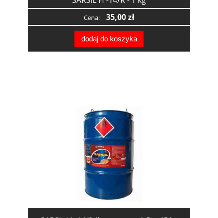
SARSIL H -14/R - 1 kg
35,00 zł
Cena:
dodaj do koszyka