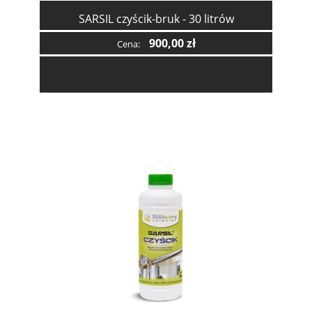
SARSIL czyścik-bruk - 30 litrów
900,00 zł
Cena: