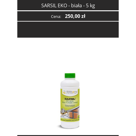
SARSIL EKO - biała - 5 kg
250,00 zł
Cena: