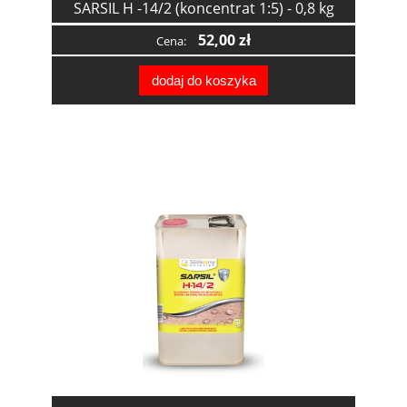
SARSIL H -14/2 (koncentrat 1:5) - 0,8 kg
52,00 zł
Cena:
dodaj do koszyka