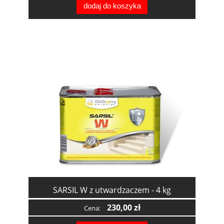
dodaj do koszyka
SARSIL W z utwardzaczem - 4 kg
230,00 zł
Cena: