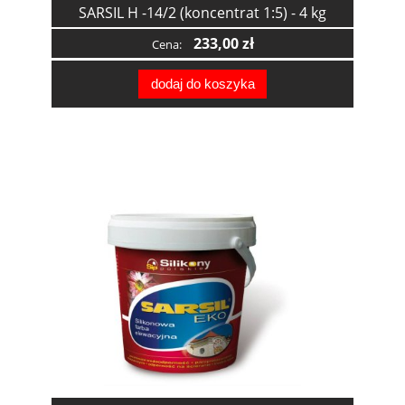
SARSIL H -14/2 (koncentrat 1:5) - 4 kg
233,00 zł
Cena:
dodaj do koszyka