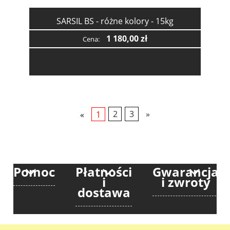
SARSIL BS - różne kolory - 15kg
1 180,00 zł
Cena:
«
1
2
3
»
Pomoc
Płatności
Gwarancja
i
i zwroty
dostawa
Copyright © 2025
Bowit
All rights reserved
Realizacja: