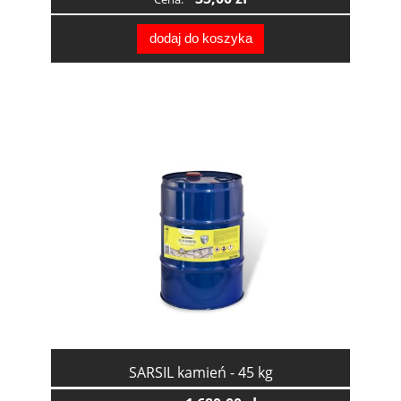
dodaj do koszyka
SARSIL kamień - 45 kg