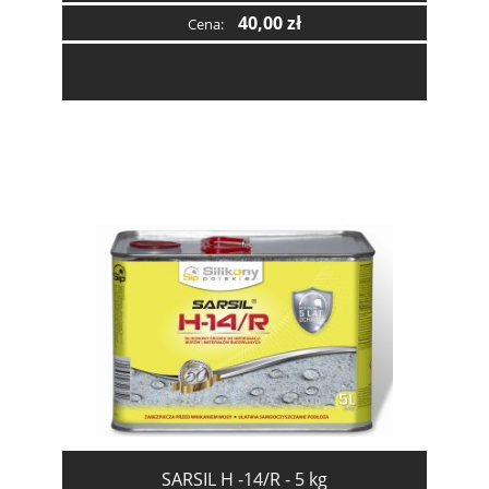
40,00 zł
Cena:
SARSIL H -14/R - 5 kg