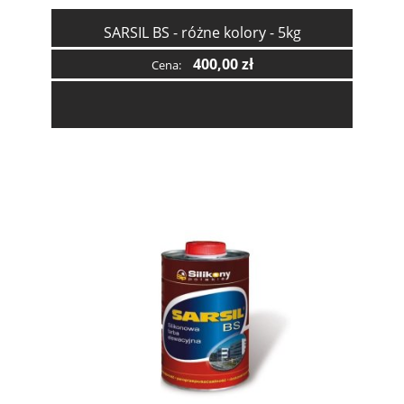
SARSIL BS - różne kolory - 5kg
400,00 zł
Cena: