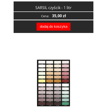
SARSIL czyścik - 1 litr
35,00 zł
Cena:
dodaj do koszyka