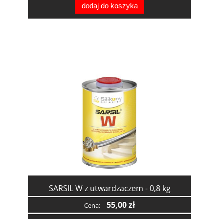
dodaj do koszyka
SARSIL W z utwardzaczem - 0,8 kg
55,00 zł
Cena: