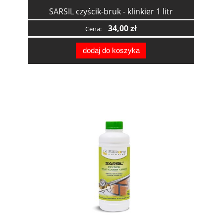
SARSIL czyścik-bruk - klinkier 1 litr
34,00 zł
Cena:
dodaj do koszyka