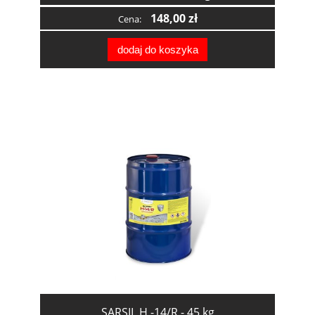
148,00 zł
Cena:
dodaj do koszyka
SARSIL H -14/R - 45 kg