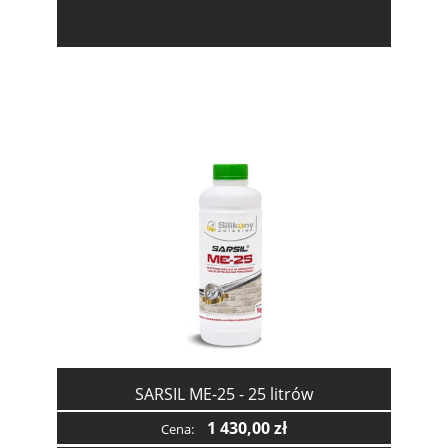
SARSIL ME-25 - 25 litrów
1 430,00 zł
Cena: