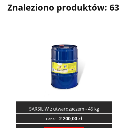
Znaleziono produktów: 63
SARSIL W z utwardzaczem - 45 kg
2 200,00 zł
Cena: