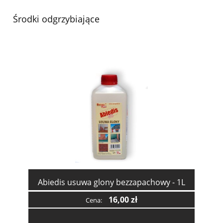
Środki odgrzybiające
Abiedis usuwa glony bezzapachowy - 1L
16,00 zł
Cena: