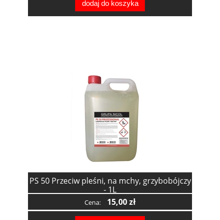
dodaj do koszyka
PS 50 Przeciw pleśni, na mchy, grzybobójczy
- 1L
15,00 zł
Cena: