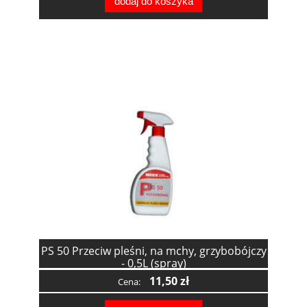
dodaj do koszyka
PS 50 Przeciw pleśni, na mchy, grzybobójczy
- 0,5L (spray)
11,50 zł
Cena: