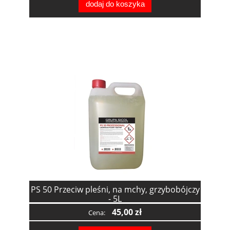
dodaj do koszyka
PS 50 Przeciw pleśni, na mchy, grzybobójczy
- 5L
45,00 zł
Cena: