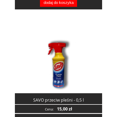
dodaj do koszyka
SAVO przeciw pleśni - 0,5 l
15,00 zł
Cena: