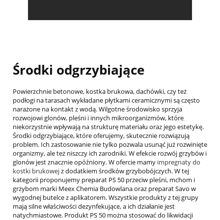
Środki odgrzybiające
Powierzchnie betonowe, kostka brukowa, dachówki, czy też
podłogi na tarasach wykładane płytkami ceramicznymi są często
narażone na kontakt z wodą. Wilgotne środowisko sprzyja
rozwojowi glonów, pleśni i innych mikroorganizmów, które
niekorzystnie wpływają na strukturę materiału oraz jego estetykę.
Środki odgrzybiające, które oferujemy, skutecznie rozwiązują
problem. Ich zastosowanie nie tylko pozwala usunąć już rozwinięte
organizmy, ale też niszczy ich zarodniki. W efekcie rozwój grzybów i
glonów jest znacznie opóźniony. W ofercie mamy
impregnaty do
kostki brukowej
z dodatkiem środków grzybobójczych. W tej
kategorii proponujemy preparat PS 50 przeciw pleśni, mchom i
grzybom marki Meex Chemia Budowlana oraz preparat Savo w
wygodnej butelce z aplikatorem. Wszystkie produkty z tej grupy
mają silne właściwości dezynfekujące, a ich działanie jest
natychmiastowe. Produkt PS 50 można stosować do likwidacji