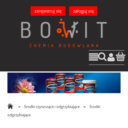
zarejestruj się
zaloguj się
»
»
Środki czyszczące i odgrzybiające
Środki
odgrzybiające