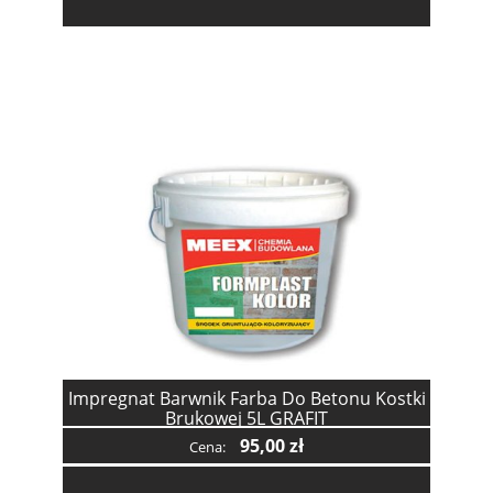
Impregnat Barwnik Farba Do Betonu Kostki
Brukowej 5L GRAFIT
95,00 zł
Cena: