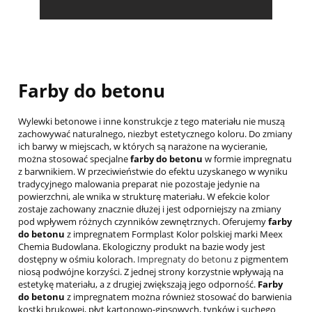
Farby do betonu
Wylewki betonowe i inne konstrukcje z tego materiału nie muszą
zachowywać naturalnego, niezbyt estetycznego koloru. Do zmiany
ich barwy w miejscach, w których są narażone na wycieranie,
można stosować specjalne
farby do betonu
w formie impregnatu
z barwnikiem. W przeciwieństwie do efektu uzyskanego w wyniku
tradycyjnego malowania preparat nie pozostaje jedynie na
powierzchni, ale wnika w strukturę materiału. W efekcie kolor
zostaje zachowany znacznie dłużej i jest odporniejszy na zmiany
pod wpływem różnych czynników zewnętrznych. Oferujemy
farby
do betonu
z impregnatem Formplast Kolor polskiej marki Meex
Chemia Budowlana. Ekologiczny produkt na bazie wody jest
dostępny w ośmiu kolorach.
Impregnaty do betonu
z pigmentem
niosą podwójne korzyści. Z jednej strony korzystnie wpływają na
estetykę materiału, a z drugiej zwiększają jego odporność.
Farby
do betonu
z impregnatem można również stosować do barwienia
kostki brukowej, płyt kartonowo-gipsowych, tynków i suchego