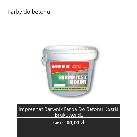
Farby do betonu
Impregnat Barwnik Farba Do Betonu Kostki
Brukowej 5L
80,00 zł
Cena: