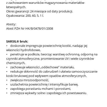
z zachowaniem warunków magazynowania materiałów
łatwopalnych.
Okres gwarancji: 24 miesiące od daty produkcji.
Opakowania: 200, 60, 5, 1 l.
Atesty:
Atest PZH Nr HK/B/0478/01/2008
SARSIL® bruk:
• doskonale impregnuje powierzchnię kostki, nadając jej
własności hydrofobowe,
• penetruje w podłoże, tworząc warstwę ochronną, odporną na
czynniki atmosferyczne, promieniowanie UV i wiele czynników
chemicznych,
• zachowuje własności „oddechowe” materiału,
• redukuje skłonność do zabrudzeń i ułatwia samooczyszczanie
koski brukowej pod wpływem opadów atmosferycznych,
• zwiększa mrozoodporność,
• uszlachetnia powierzchnię i intensyfikuje barwę,
• zapobiega porastaniu mchami i porostami,
• zmniejsza wykwity solne i zapobiega ich powstawaniu.