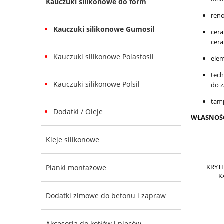
Kauczuki silikonowe do form
reno
Kauczuki silikonowe Gumosil
cera
cera
Kauczuki silikonowe Polastosil
elem
tech
Kauczuki silikonowe Polsil
do z
tam
Dodatki / Oleje
WŁASNOŚC
Kleje silikonowe
KRYT
Pianki montażowe
K
Dodatki zimowe do betonu i zapraw
Akcesoria do kotłów i pieców