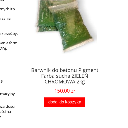
nych itp.,
rzania
askorzeźby,
wanie form
GD),
Barwnik do betonu Pigment
Farba sucha ZIELEŃ
CHROMOWA 2kg
S
150,00 zł
nsacyjny
dodaj do koszyka
twardości i
ości na
e