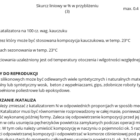
Skurcz liniowy w % w przybliżeniu
max. 0.4
(3)
talizatora na 100 cz. wag. kauczuku
rzez który może być stosowana kompozycja kauczukowa, w temp. 23°C
iach sezonowania w temp. 23°C
ciowania uzależniony jest od temperatury otoczenia i wilgotności względne
Y DO REPRODUKCJI
silikonowych może być odlewanych wiele syntetycznych i naturalnych mate
alny lub syntetyczny wosk, beton z wypełniaczami, gips, zdobnicze roboty t
pełnione poliestrowe lub epoksydowe.
ZANIE /KATALIZA
leży zmieszać z katalizatorem N w odpowiednich proporcjach w sposób me
. Katalizator musi być równomiernie rozprowadzony w całej masie, ponieważ
ość wykonanej później formy. Zaleca się odpowietrzenie kompozycji przed jej
 w celu usunięcia pęcherzyków powietrza zamykanych podczas operacji m
. W tym celu należy umieścić kompozycję w naczyniu o pojemności ok. 5 raz
ci odpowietrzanej kompozycji i odpowietrzać w komorze ciśnieniowej pod p
m słupa rtęci) do momentu całkowitego usunięcia powietrza tj. ok. 3-5 min. 