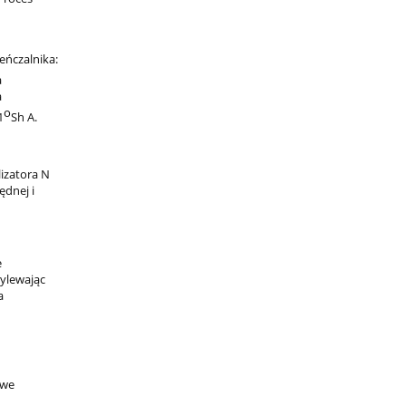
ńczalnika:
a
a
o
1
Sh A.
izatora N
̨dnej i
e
ylewając
a
owe