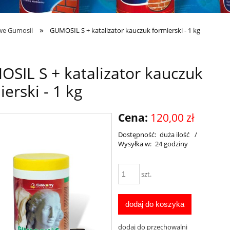
»
owe Gumosil
GUMOSIL S + katalizator kauczuk formierski - 1 kg
SIL S + katalizator kauczuk
ierski - 1 kg
Cena:
120,00 zł
Dostępność:
duża ilość
/
Wysyłka w:
24 godziny
szt.
dodaj do koszyka
dodaj do przechowalni