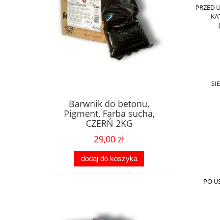
PRZED 
KA
SI
Barwnik do betonu,
Pigment, Farba sucha,
CZERŃ 2KG
29,00 zł
dodaj do koszyka
PO U