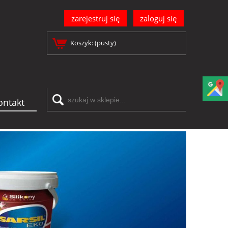
zarejestruj się
zaloguj się
Koszyk:
(pusty)
ontakt