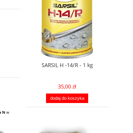
SARSIL H -14/R - 1 kg
35,00 zł
dodaj do koszyka
a N
w
ki,