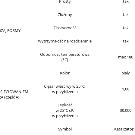
Prosty
tak
Złożony
tak
Elastyczność
tak
ZAJ FORMY
Wytrzymałość na rozdzieranie
tak
Odporność temperaturowa
max 180
(°C)
Kolor
biały
Ciężar właściwy w 25°C,
1,08
USIECIOWANIEM
w przybliżeniu
A (część A)
Lepkość
w 25°C cP,
30.000
w przybliżeniu
Symbol
Katalizator