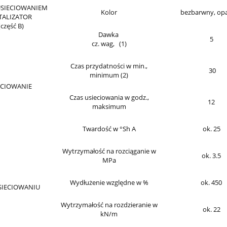
USIECIOWANIEM
Kolor
bezbarwny, opali
TALIZATOR
(część B)
Dawka
5
cz. wag, (1)
Czas przydatności w min.,
30
minimum (2)
ECIOWANIE
Czas usieciowania w godz.,
12
maksimum
Twardość w °Sh A
ok. 25
Wytrzymałość na rozciąganie w
ok. 3.5
MPa
Wydłużenie względne w %
ok. 450
SIECIOWANIU
Wytrzymałość na rozdzieranie w
ok. 22
kN/m