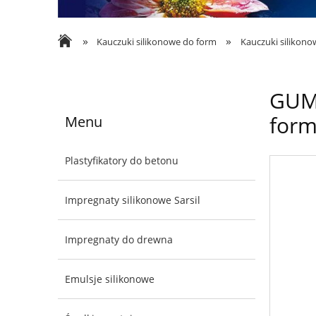
»
»
Kauczuki silikonowe do form
Kauczuki silikon
GUMO
form
Menu
Plastyfikatory do betonu
Impregnaty silikonowe Sarsil
Impregnaty do drewna
Emulsje silikonowe