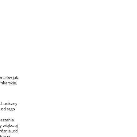
j
riałów jak
ynkarskie,
chaniczny
 od tego
ieszania
y większej
różnią (od
Proces