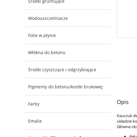
Środki gruntujące
Wodouszczelniacze
Folie w płynie
Włókna do betonu
Środki czyszczące i odgrzybiające
Pigmenty do betonu/kostki brukowej
Opis
Farby
Kauczuk d
Emalie
układzie k
Główne obs
deko