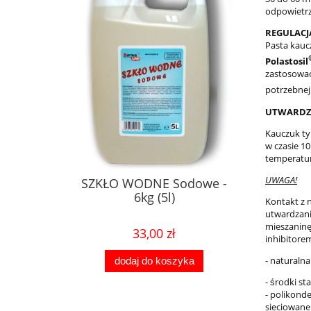
odpowietrz
REGULACJ
Pasta kauc
Polastosil
zastosować
potrzebnej
UTWARDZA
Kauczuk t
w czasie 10
temperaturz
UWAGA!
SZKŁO WODNE Sodowe -
6kg (5l)
Kontakt z 
utwardzania
mieszaninę
33,00 zł
inhibitore
- naturaln
dodaj do koszyka
- środki st
- polikond
sieciowan