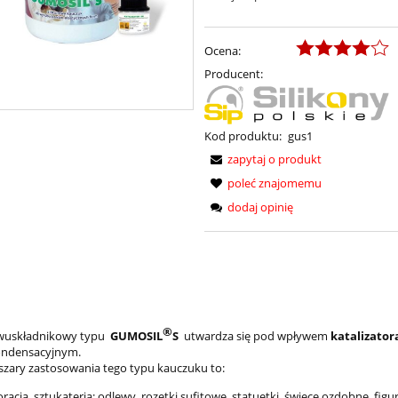
Ocena:
Producent:
Kod produktu:
gus1
zapytaj o produkt
poleć znajomemu
dodaj opinię
®
wuskładnikowy typu
GUMOSIL
S
utwardza się pod wpływem
katalizator
ondensacyjnym.
zary zastosowania tego typu kauczuku to:
racja, sztukateria: odlewy, rozetki sufitowe, statuetki, świece ozdobne, figur