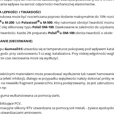
ania wpływa na wzrost odporności mechanicznej elastomerów.
A LEPKOŚCI I TWARDOŚCI
zukowa może być rozcieńczana poprzez dodanie maksymalnie do 10% rozcie
®
®
u M-200
lub
Polastosil
u M-500
. Aby natomiast obniżyć twardość możn
 olej silikonowy typu
Polsil OM-100
. Dawkowanie w zależności do uzyskani
®
 twardości. Każde 2% preparatu
Polsil
u OM-100
obniża twardość o około 
NIE (SIECIOWANIE)
ypu
Gumosil®S
utwardza się w temperaturze pokojowej pod wpływem katal
 godz. przy zastosowaniu 5 cz.wag. katalizatora. Przy niskiej wilgotności wzgle
e czas sieciowania może się wydłużyć.
niektórymi materiałami może powodować wydłużenie lub nawet hamowani
 (efekt inhibicji), dlatego w przypadku wątpliwości należy dokonać próby w
 na niewielki fragment powierzchni, którą podejrzewamy, że jest zabrudzon
m np:
a guma wulkanizowana za pomocą siarki,
abilizujące PCV,
ensacyjne silikony RTV utwardzane za pomocą soli metali, - żywice epoksyd
e utwardzaczami aminowym,