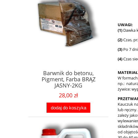
UWAGI:
(1)
Dawka ka
(2)
Czas, p
(3)
Po 7 dn
(4)
Czas sie
Barwnik do betonu,
MATERIAŁ
W formach 
Pigment, Farba BRĄZ
np.: natur
JASNY-2KG
żywice: wy
28,00 zł
PRZETWAR
Kauczuk na
dodaj do koszyka
lub ręczny
zależy jak
wylewaniem
składników
od objętoś
30 do 60 m