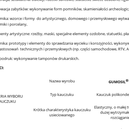
wacja zabytków: wykonywanie form pomników, skamieniałości archeologicz
mika: wzorce i formy do artystycznego, domowego i przemysłowego wytwa
miki i porcelany,
enty artystyczne: rzeźby, maski, specjalne elementy ozdobne, statuetki, pł
nika: prototypy i elementy do sprawdzania wycieku i korozyjności, wykony
astosowań technicznych i przemysłowych (np. części samochodowe, RTV, A
podruk: wykonywanie tamponów drukarskich.
I:
®
Nazwa wyrobu
GUMOSIL
Typ kauczuku
Kauczuk polikonde
ERIA WYBORU
AUCZUKU
Elastyczny, o małej 
Krótka charakterystyka kauczuku
dużej wytrzymał
usieciowanego
rozciągani