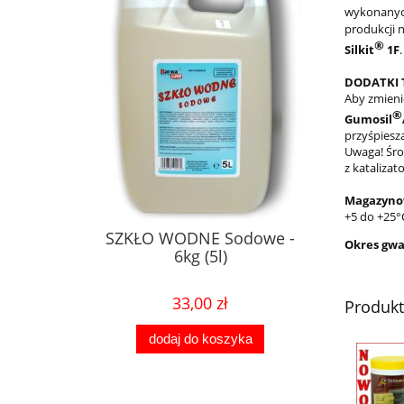
wykonanyc
produkcji 
®
Silkit
1F
.
DODATKI 
Aby zmieni
®
Gumosil
przyśpiesz
Uwaga! Śro
z kataliza
Magazyno
+5 do +25°
SZKŁO WODNE Sodowe -
Okres gwa
6kg (5l)
33,00 zł
Produk
dodaj do koszyka