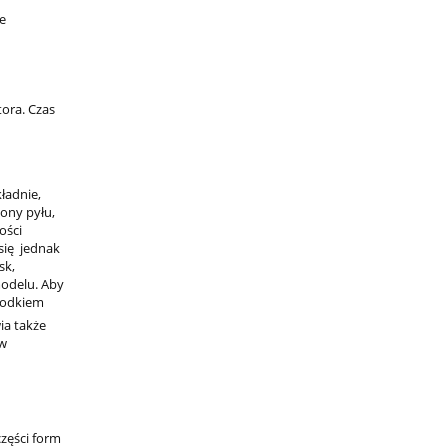
e
tora. Czas
ładnie,
ony pyłu,
ości
się jednak
sk,
modelu. Aby
środkiem
ia także
 w
zęści form