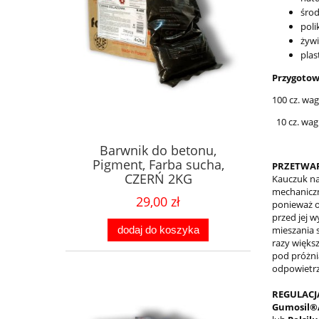
środ
poli
żyw
plas
Przygotow
100 cz. wag
10 cz. wag
Barwnik do betonu,
Pigment, Farba sucha,
PRZETWAR
CZERŃ 2KG
Kauczuk na
mechaniczn
29,00 zł
ponieważ o
przed jej 
mieszania 
dodaj do koszyka
razy więks
pod próżni
odpowietrz
REGULACJ
Gumosil®