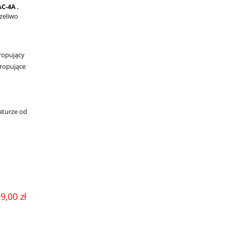
AC-4A
,
zeliwo
ropujący
tropujące
aturze od
9,00 zł