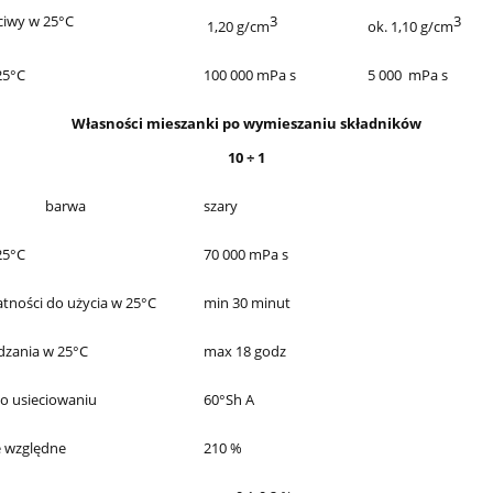
ściwy w 25°C
3
3
1,20 g/cm
ok. 1,10 g/cm
25°C
100 000 mPa s
5 000 mPa s
Własności mieszanki po wymieszaniu składników
10 ÷ 1
barwa
szary
25°C
70 000 mPa s
atności do użycia w 25°C
min 30 minut
dzania w 25°C
max 18 godz
o usieciowaniu
60°Sh A
e względne
210 %