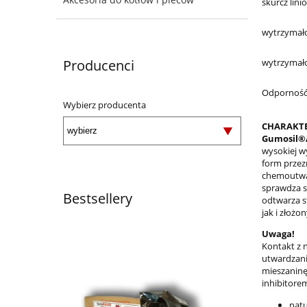
skurcz lini
wytrzymało
Producenci
wytrzymało
Odporność
Wybierz producenta
CHARAKT
Gumosil®
wysokiej w
form przez
chemoutwar
sprawdza si
Bestsellery
odtwarza s
jak i złożo
Uwaga!
Kontakt z
utwardzani
mieszaninę
inhibitorem
natu