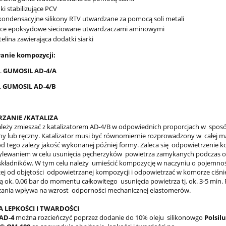
ki stabilizujące PCV
kondensacyjne silikony RTV utwardzane za pomocą soli metali
ice epoksydowe sieciowane utwardzaczami aminowymi
telina zawierająca dodatki siarki
anie kompozycji:
.
GUMOSIL AD-4/A
.
GUMOSIL AD-4/B
ZANIE /KATALIZA
leży zmieszać z katalizatorem AD-4/B w odpowiednich proporcjach w spos
y lub ręczny. Katalizator musi być równomiernie rozprowadzony w całej ma
d tego zależy jakość wykonanej później formy. Zaleca się odpowietrzenie 
wylewaniem w celu usunięcia pęcherzyków powietrza zamykanych podczas o
składników. W tym celu należy umieścić kompozycję w naczyniu o pojemnośc
zej od objętości odpowietrzanej kompozycji i odpowietrzać w komorze ciśni
ą ok. 0,06 bar do momentu całkowitego usunięcia powietrza tj. ok. 3-5 min.
ania wpływa na wzrost odporności mechanicznej elastomerów.
A LEPKOŚCI I TWARDOŚCI
AD-4
można rozcieńczyć poprzez dodanie do 10% oleju silikonowgo
Polsil