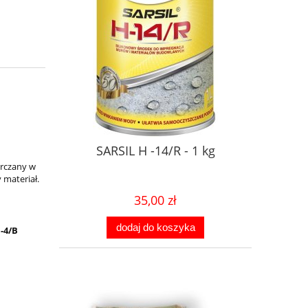
SARSIL H -14/R - 1 kg
arczany w
 materiał.
35,00 zł
dodaj do koszyka
-4/B