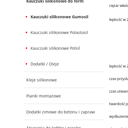
Kauczuki silikonowe do form
ciężar wła
Kauczuki silikonowe Gumosil
lepkość w 
Kauczuki silikonowe Polastosil
Kauczuki silikonowe Polsil
Dodatki / Oleje
lepkość w 
czas przyd
Kleje silikonowe
czas utwar
Pianki montażowe
twardość p
Dodatki zimowe do betonu i zapraw
wydłużeni
Akcesoria do kotłów i pieców