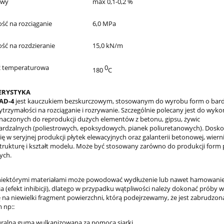
owy
max 0,1-0,2 %
ść na rozciąganie
6,0 MPa
ść na rozdzieranie
15,0 kN/m
 temperaturowa
0
180
C
ERYSTYKA
AD-4
jest kauczukiem bezskurczowym, stosowanym do wyrobu form o bar
ytrzymałości na rozciąganie i rozrywanie. Szczególnie polecany jest do wyk
naczonych do reprodukcji dużych elementów z betonu, gipsu, żywic
dzalnych (poliestrowych, epoksydowych, pianek poliuretanowych). Dosko
ę w seryjnej produkcji płytek elewacyjnych oraz galanterii betonowej, wiern
trukturę i kształt modelu. Może być stosowany zarówno do produkcji form 
nych.
 niektórymi materiałami może powodować wydłużenie lub nawet hamowani
a (efekt inhibicji), dlatego w przypadku wątpliwości należy dokonać próby 
 na niewielki fragment powierzchni, którą podejrzewamy, że jest zabrudzon
 np::
ralna guma wulkanizowana za pomocą siarki