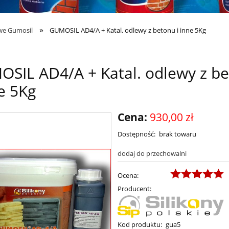
»
owe Gumosil
GUMOSIL AD4/A + Katal. odlewy z betonu i inne 5Kg
SIL AD4/A + Katal. odlewy z b
ne 5Kg
Cena:
930,00 zł
Dostępność:
brak towaru
dodaj do przechowalni
Ocena:
Producent:
Kod produktu:
gua5