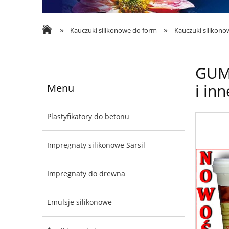
»
»
Kauczuki silikonowe do form
Kauczuki silikon
GUMO
i in
Menu
Plastyfikatory do betonu
Impregnaty silikonowe Sarsil
Impregnaty do drewna
Emulsje silikonowe