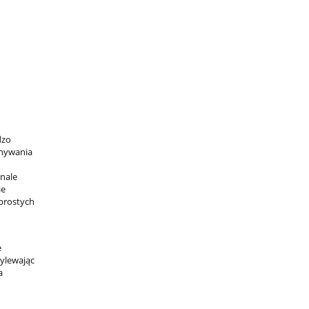
dzo
onywania
nale
ie
prostych
e
wylewając
a