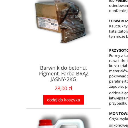
lub
Polsil
usieciowan
obniżenie 
UTWARDZ
Kauczuk t
katalizato
ten może b
PRZYGOT
Formy z ka
nawet drob
kurzu i ci
Barwnik do betonu,
materiałów
Pigment, Farba BRĄZ
pokrywać p
JASNY-2KG
parafinę it
zapobiec p
28,00 zł
oddzielaj
łatwiejsze
dodaj do koszyka
przypadku 
MONTOWAN
Części wyk
silikonow