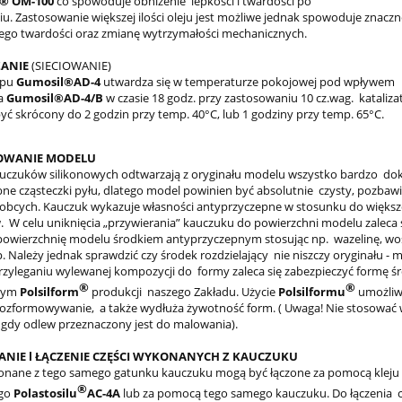
u® OM-100
co spowoduje obniżenie lepkości i twardości po
iu. Zastosowanie większej ilości oleju jest możliwe jednak spowoduje znaczn
jego twardości oraz zmianę wytrzymałości mechanicznych.
ANIE
(SIECIOWANIE)
ypu
Gumosil®AD-4
utwardza się w temperaturze pokojowej pod wpływem
ra
Gumosil®AD-4/B
w czasie 18 godz. przy zastosowaniu 10 cz.wag. kataliza
yć skrócony do 2 godzin przy temp. 40°C, lub 1 godziny przy temp. 65°C.
OWANIE MODELU
uczuków silikonowych odtwarzają z oryginału modelu wszystko bardzo dok
ne cząsteczki pyłu, dlatego model powinien być absolutnie czysty, pozbawi
ał obcych. Kauczuk wykazuje własności antyprzyczepne w stosunku do większ
. W celu uniknięcia „przywierania” kauczuku do powierzchni modelu zaleca 
owierzchnię modelu środkiem antyprzyczepnym stosując np. wazelinę, wo
p. Należy jednak sprawdzić czy środek rozdzielający nie niszczy oryginału - 
rzyleganiu wylewanej kompozycji do formy zaleca się zabezpieczyć formę 
®
®
ącym
Polsilform
produkcji naszego Zakładu. Użycie
Polsilformu
umożliw
 rozformowywanie, a także wydłuża żywotność form. ( Uwaga! Nie stosować
gdy odlew przeznaczony jest do malowania).
IE l ŁĄCZENIE CZĘŚCI WYKONANYCH Z KAUCZUKU
onane z tego samego gatunku kauczuku mogą być łączone za pomocą kleju
®
ego
Polastosilu
AC-4A
lub za pomocą tego samego kauczuku. Do łączenia c