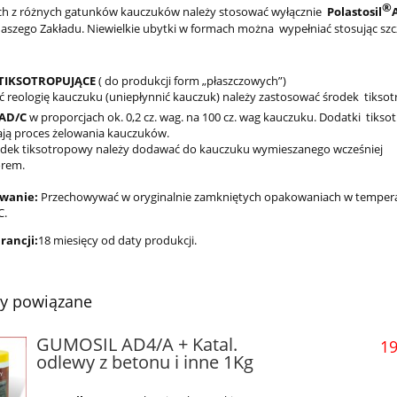
®
h z różnych gatunków kauczuków należy stosować wyłącznie
Polastosil
naszego Zakładu. Niewielkie ubytki w formach można wypełniać stosując szc
TIKSOTROPUJĄCE
( do produkcji form „płaszczowych”)
ć reologię kauczuku (uniepłynnić kauczuk) należy zastosować środek tiksot
AD/C
w proporcjach ok. 0,2 cz. wag. na 100 cz. wag kauczuku. Dodatki tikso
ają proces żelowania kauczuków.
dek tiksotropowy należy dodawać do kauczuku wymieszanego wcześniej
torem.
wanie:
Przechowywać w oryginalnie zamkniętych opakowaniach w temper
C.
rancji:
18 miesięcy od daty produkcji.
ty powiązane
GUMOSIL AD4/A + Katal.
19
odlewy z betonu i inne 1Kg