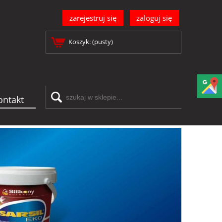
zarejestruj się
zaloguj się
Koszyk:
(pusty)
ontakt