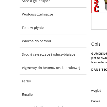
Środki gruntujące
Wodouszczelniacze
Folie w płynie
Włókna do betonu
Opis
GUMOSIL
Środki czyszczące i odgrzybiające
Jest to dw
formie lepk
Pigmenty do betonu/kostki brukowej
DANE TE
Farby
wygląd
Emalie
barwa