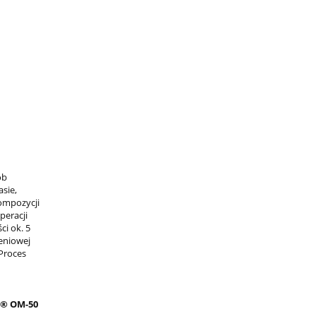
ób
sie,
kompozycji
peracji
i ok. 5
eniowej
 Proces
u® OM-50