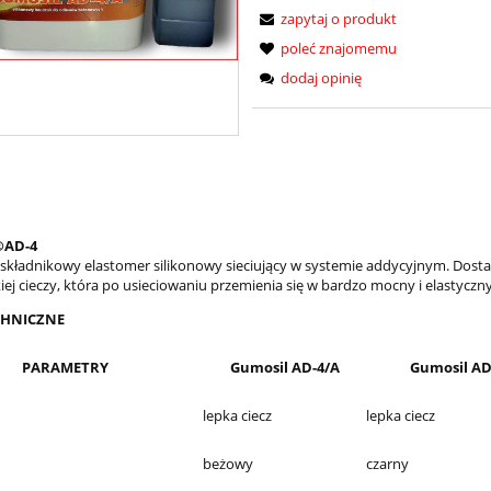
zapytaj o produkt
poleć znajomemu
dodaj opinię
®AD-4
uskładnikowy elastomer silikonowy sieciujący w systemie addycyjnym. Dost
iej cieczy, która po usieciowaniu przemienia się w bardzo mocny i elastyczny
CHNICZNE
PARAMETRY
Gumosil AD-4/A
Gumosil AD
lepka ciecz
lepka ciecz
beżowy
czarny