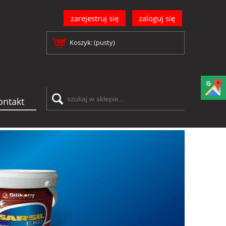
zarejestruj się
zaloguj się
Koszyk:
(pusty)
ontakt