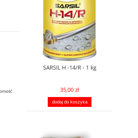
SARSIL H -14/R - 1 kg
35,00 zł
porność
dodaj do koszyka