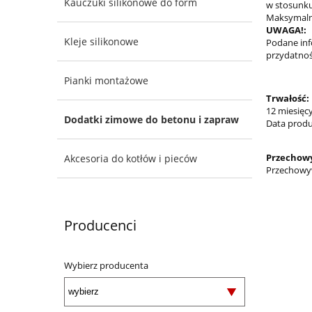
Kauczuki silikonowe do form
w stosunku
Maksymaln
UWAGA!:
Kleje silikonowe
Podane inf
przydatnoś
Pianki montażowe
Trwałość:
12 miesięc
Dodatki zimowe do betonu i zapraw
Data produk
Przechow
Akcesoria do kotłów i pieców
Przechowyw
Producenci
Wybierz producenta