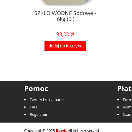
SZKŁO WODNE Sodowe -
6kg (5l)
33,00 zł
dodaj do koszyka
Pomoc
Płat
Zwroty i reklamacje
Form
FAQ
Nume
Regulamin
Czas 
Copyright © 2025
Bowit
All rights reserved