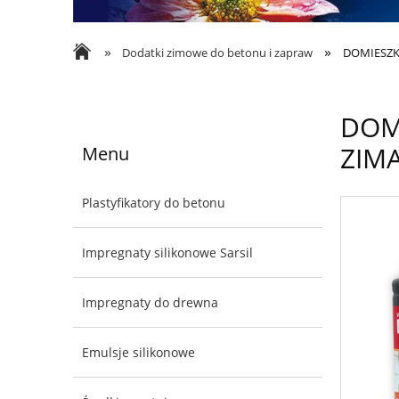
»
»
Dodatki zimowe do betonu i zapraw
DOMIESZK
DOM
ZIMĄ
Menu
Plastyfikatory do betonu
Impregnaty silikonowe Sarsil
Impregnaty do drewna
Emulsje silikonowe