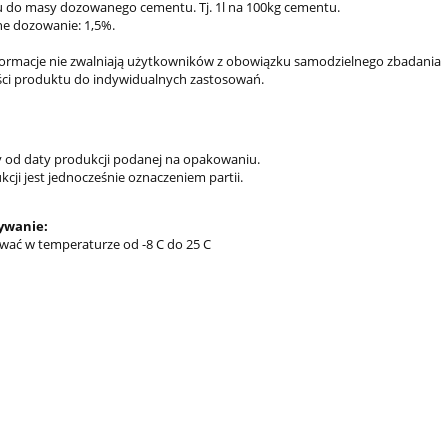
 do masy dozowanego cementu. Tj. 1l na 100kg cementu.
e dozowanie: 1,5%.
ormacje nie zwalniają użytkowników z obowiązku samodzielnego zbadania
ci produktu do indywidualnych zastosowań.
y od daty produkcji podanej na opakowaniu.
cji jest jednocześnie oznaczeniem partii.
ywanie:
ać w temperaturze od -8 C do 25 C