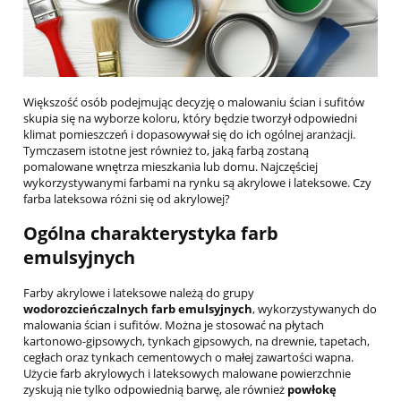
Większość osób podejmując decyzję o malowaniu ścian i sufitów
skupia się na wyborze koloru, który będzie tworzył odpowiedni
klimat pomieszczeń i dopasowywał się do ich ogólnej aranżacji.
Tymczasem istotne jest również to, jaką farbą zostaną
pomalowane wnętrza mieszkania lub domu. Najczęściej
wykorzystywanymi farbami na rynku są akrylowe i lateksowe. Czy
farba lateksowa różni się od akrylowej?
Ogólna charakterystyka farb
emulsyjnych
Farby akrylowe i lateksowe należą do grupy
wodorozcieńczalnych farb emulsyjnych
, wykorzystywanych do
malowania ścian i sufitów. Można je stosować na płytach
kartonowo-gipsowych, tynkach gipsowych, na drewnie, tapetach,
cegłach oraz tynkach cementowych o małej zawartości wapna.
Użycie farb akrylowych i lateksowych malowane powierzchnie
zyskują nie tylko odpowiednią barwę, ale również
powłokę