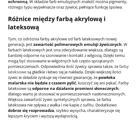
ochronną
. W składzie farb emulsyjnych znaleźć można pigmenty,
różnego typu wypełniacze oraz żywice, pełniące funkcję spoiwa.
Różnice między farbą akrylową i
lateksową
Tym, co odróżnia farby akrylowe od farb lateksowych nowej
generacji, jest
zawartość polimerowych emulsji żywicznych
. W
farbach lateksowych jest ona zdecydowanie większa, dlatego są
bardziej odporne na szorowanie i kontakt z wilgocią. Dzięki temu
mogą być stosowane w wilgotnych lub często sprzątanych
pomieszczeniach. Odpowiednia ilość żywicy sprawia także, że
farby
lateksowe
są gładkie i łatwo się je nakłada. Dzięki większej ilości
żywic w składzie zyskuje się również gwarancję, że
powłoka
malarska nie będzie z czasem pylić
, łuszczyć się ani pękać. Farby
lateksowe są
odporne na działanie promieni słonecznych
,
dlatego warto je stosować w pomieszczeniach nasłonecznionych.
Większa zawartość żywic syntetycznych sprawia, że farba
lateksowa nie spływa z wałka i nie kapie z sufitu. Dodatkowo
dobrze się rozprowadza
, szybko wysycha, charakteryzuje się
lepszym kryciem i wyższą wydajnością.