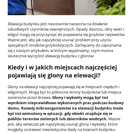
Elewacja budynku jest nieustannie narażona na działanie
szkodliwych czynników zewnętrznych. Opady deszczu, silny wiatr i
wilgoć mogą się przyczyniać do pojawiania się grzybów i wykwitów.
Ważne jest, aby jak najszybciej usunąć problem przy użyciu
specjalnych środków grzybobójczych. Zachęcamy do zapoznania
się z naszym artykułem, w którym wyjaśniamy, czym można
skutecznie wyczyścić elewację budynku z glonów.
Kiedy i w jakich miejscach najczęściej
pojawiają się glony na elewacji?
Glony na elewacji najczęściej pojawiają się w miejscach ciepłych i
wilgotnych. Mogą być to północne strony budynków lub miejsca
zacienione przez drzewa.
Glony i wykwity mogą być też
wynikiem nieprawidłowo wykonanych prac podczas budowy
domu. Rozwój mikroorganizmów na elewacji budynku może
być też wzmożony w sytuacji, gdy obiekt znajduje się w
pobliżu terenów zielonych lub zbiorników wodnych.
Ważne
jest, aby wówczas jak najszybciej usunąć glony i wykwity, które
mogłyby zostawiać nieestetyczne ślady na ścianach budynku.