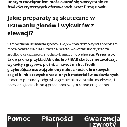
Dobrym rozwiązaniem może okazać się skorzystanie ze
środków czyszczących oferowanych przez firmę Bowit.
Jakie preparaty są skuteczne w
usuwaniu glonów i wykwitów z
elewacji?
Samodzielne usuwanie glonów i wykwitów domowymi sposobami
może okazać się nieskuteczne. Warto wówczas skorzystać ze
środków czyszczących i odgrzybiających
do elewacji.
Preparaty,
takie jak na przykład Abiedis lub FIBAR skutecznie zwalczają
wykwity z grzybów, pleśni, a nawet mchu. Środki
grzybobójcze usuwają zielony nalot z kostek brukowych,
cegieł klinkierowych oraz z innych materiałów budowlanych.
Ponadto preparaty odgrzybiające nie niszczą struktury elewacji i
przez długi czas chronią przed ponownym rozwojem glonów.
Pomoc
Płatności
Gwarancja
i
i zwroty